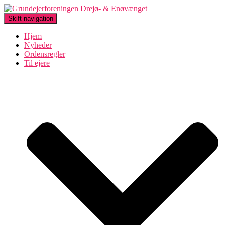
Skift navigation
Hjem
Nyheder
Ordensregler
Til ejere