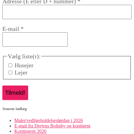
Adresse (E eller D + nummer)
*
E-mail
*
Vælg liste(r):
Husejer
Lejer
Seneste indlæg
Maler/vedligeholdelseslørdag i 2026
E-mail fra Drejens Boligby og kontigent
Kontingent 2026