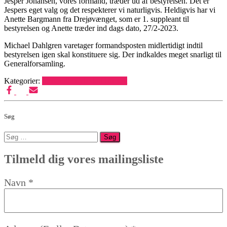
Jesper Johansen, vores formand, træder ud af bestyrelsen. Det er
Jespers eget valg og det respekterer vi naturligvis. Heldigvis har vi
Anette Bargmann fra Drejøvænget, som er 1. suppleant til
bestyrelsen og Anette træder ind dags dato, 27/2-2023.
Michael Dahlgren varetager formandsposten midlertidigt indtil
bestyrelsen igen skal konstituere sig. Der indkaldes meget snarligt til
Generalforsamling.
Kategorier:
Generelle nyheder
Officielt
Søg
Søg
efter:
Tilmeld dig vores mailingsliste
Navn
*