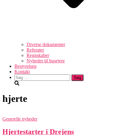
Diverse dokumenter
Referater
Regnskaber
Nyheder til husejere
Bestyrelsen
Kontakt
Søg
efter:
hjerte
Generelle nyheder
Hjertestarter i Drejens