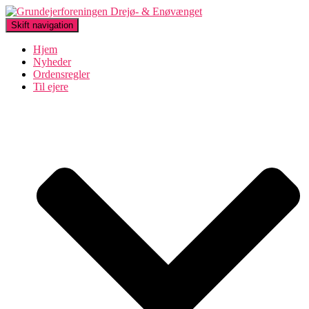
Skift navigation
Hjem
Nyheder
Ordensregler
Til ejere