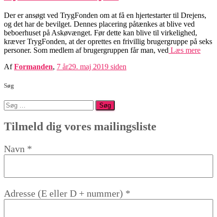
Der er ansøgt ved TrygFonden om at få en hjertestarter til Drejens,
og det har de bevilget. Dennes placering påtænkes at blive ved
beboerhuset på Askøvænget. Før dette kan blive til virkelighed,
kræver TrygFonden, at der oprettes en frivillig brugergruppe på seks
personer. Som medlem af brugergruppen får man, ved
Læs mere
Af
Formanden
,
7 år
29. maj 2019
siden
Søg
Søg
efter:
Tilmeld dig vores mailingsliste
Navn
*
Adresse (E eller D + nummer)
*