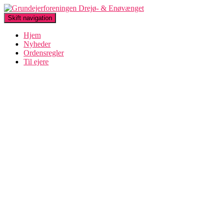
Skift navigation
Hjem
Nyheder
Ordensregler
Til ejere