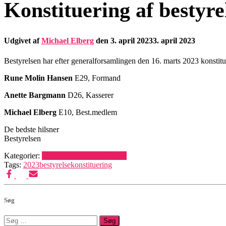
Konstituering af bestyre
Udgivet af
Michael Elberg
den
3. april 2023
3. april 2023
Bestyrelsen har efter generalforsamlingen den 16. marts 2023 konstitu
Rune Molin Hansen
E29, Formand
Anette Bargmann
D26, Kasserer
Michael Elberg
E10, Best.medlem
De bedste hilsner
Bestyrelsen
Kategorier:
Generelle nyheder
Officielt
Tags:
2023
bestyrelse
konstituering
Søg
Søg