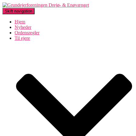
Skift navigation
Hjem
Nyheder
Ordensregler
Til ejere